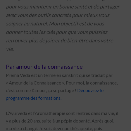
pour vous maintenir en bonne santé et de partager
Abonnez-vous à la Newsletter pour recevoir des
conseils santé et les annonces (formations,
avec vous des outils concrets pour mieux vous
promotions)
soigner au naturel. Mon objectif est de vous
donner toutes les clés pour que vous puissiez
retrouver plus de joie et de bien-être dans votre
vie.
Par amour de la connaissance
Prema Veda est un terme en sanskrit qui se traduit par
« Amour de la Connaissance ». Pour moi, la connaissance,
c’est comme l’amour, ça se partage !
Découvrez le
programme des formations.
L’Ayurvéda et l’Aromathérapie sont rentrés dans ma vie, il
y a plus de 20 ans, suite à un pépin de santé. Après quoi,
ma vie a changé. Je suis devenue thérapeute, puis