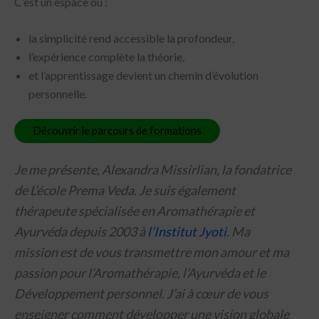
C’est un espace où :
×
Abonnez-
Abonnez-vous à la Newsletter
la simplicité rend accessible la profondeur,
vous
à
l’expérience complète la théorie,
Prénom
*
la
et l’apprentissage devient un chemin d’évolution
Newsletter
personnelle.
Veuillez entrer votre prénom
Nom
*
Découvrir le parcours de formations
Je me présente, Alexandra Missirlian, la fondatrice
Veuillez entrer votre votre nom de famille
de L’école Prema Veda. Je suis également
E-mail
*
thérapeute spécialisée en Aromathérapie et
Ayurvéda depuis 2003 à
l’Institut Jyoti
. Ma
mission est de vous transmettre mon amour et ma
Veuillez entrer votre adresse e-mail valide
passion pour l’Aromathérapie, l’Ayurvéda et le
Envoyer
Développement personnel. J’ai à cœur de vous
enseigner comment développer une vision globale