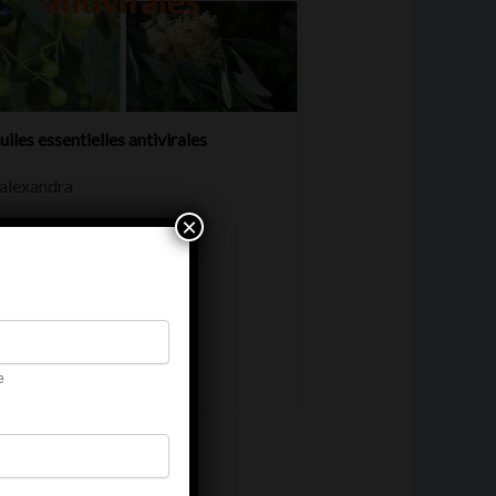
uiles essentielles antivirales
alexandra
×
culté :
Débutant
er of lessons:
4
e