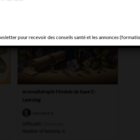
letter pour recevoir des conseils santé et les annonces (formati
Aromathérapie Module de base E-
Learning
alexandra
Difficulté :
Débutant
Number of lessons:
6