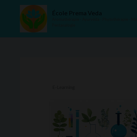
Aller
au
École Prema Veda
contenu
Aromathérapie · Ayurvéda · Phytothérapie · Mic
Pentanalogie
E-Learning