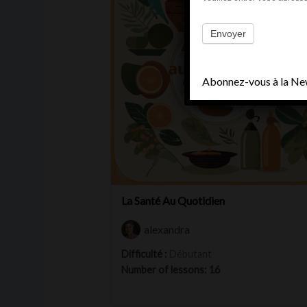
Envoyer
Abonnez-vous à la News
La Santé Au Quotidien
alexandra
Difficulté :
Débutant
Number of lessons:
16