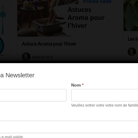
Les h
Astuce Aroma pour l’hiver
alexandra
Diffi
Difficulté :
Débutant
Numb
a Newsletter
Number of lessons:
5
Nom
*
Veuillez entrer votre votre nom de famill
e e-mail valide